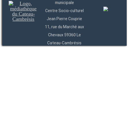
municipale
Centre Socio-culturel
Jean Pierre Couprie
11, rue du Marché aux
Chevaux 59360 Le
Cateau-Cambrésis
03 27 84 54 22
Entités
Endpoints
OAI
API
SparQL
-
-