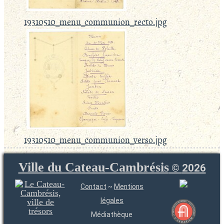
19310510_menu_communion_recto.jpg
19310510_menu_communion_verso.jpg
Ville du Cateau-Cambrésis
©
2026
Contact
~
Mentions
légales
Médiathèque