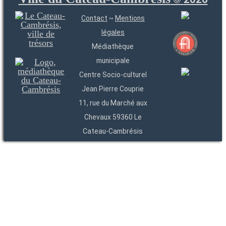
Contact
~
Mentions
légales
Médiathèque
municipale
Centre Socio-culturel
Jean Pierre Couprie
11, rue du Marché aux
Chevaux 59360 Le
Cateau-Cambrésis
03 27 84 54 22
Entités
Endpoints
OAI
API
SparQL
-
-