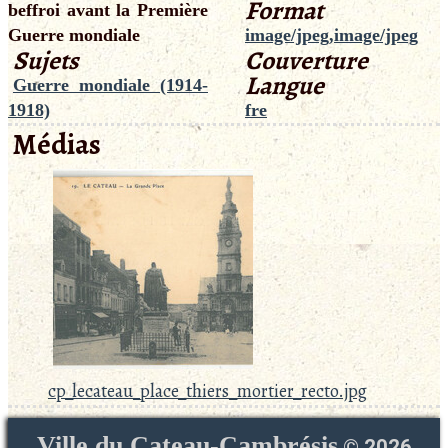
Format
beffroi avant la Première
Guerre mondiale
image/jpeg,image/jpeg
Sujets
Couverture
Langue
Guerre mondiale (1914-
1918)
fre
Médias
cp_lecateau_place_thiers_mortier_recto.jpg
Ville du Cateau-Cambrésis
©
2026