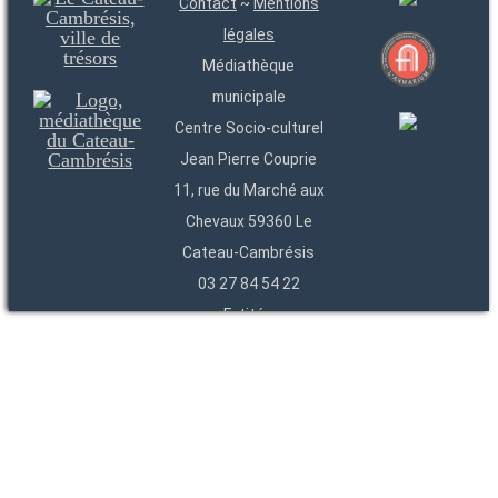
Contact
~
Mentions
légales
Médiathèque
municipale
Centre Socio-culturel
Jean Pierre Couprie
11, rue du Marché aux
Chevaux 59360 Le
Cateau-Cambrésis
03 27 84 54 22
Entités
Endpoints
OAI
API
SparQL
-
-