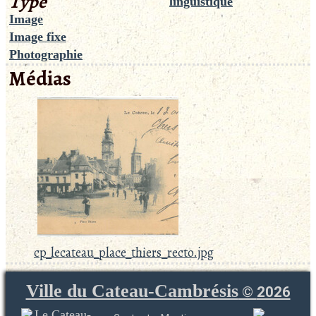
Type
linguistique
Image
Image fixe
Photographie
Médias
cp_lecateau_place_thiers_recto.jpg
Ville du Cateau-Cambrésis
©
2026