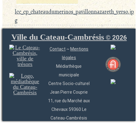
lcc_cp_chateaudumerinos_pavillonnazareth_verso.jp
g
Ville du Cateau-Cambrésis
©
2026
Contact
~
Mentions
légales
Médiathèque
municipale
Centre Socio-culturel
Jean Pierre Couprie
11, rue du Marché aux
Chevaux 59360 Le
Cateau-Cambrésis
03 27 84 54 22
Entités