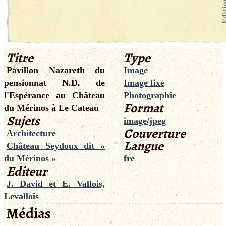
Titre
Type
Pavillon Nazareth du
Image
pensionnat N.D. de
Image fixe
l'Espérance au Château
Photographie
Format
du Mérinos à Le Cateau
Sujets
image/jpeg
Couverture
Architecture
Langue
Château Seydoux dit «
du Mérinos »
fre
Editeur
J. David et E. Vallois,
Levallois
Médias