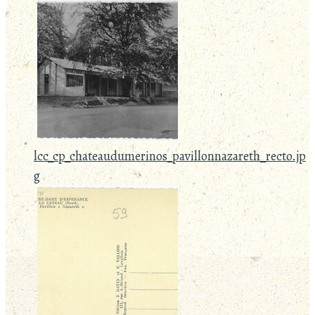
lcc_cp_chateaudumerinos_pavillonnazareth_recto.jp
g