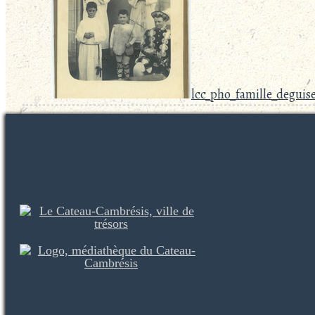
lcc_pho_famille_deguise