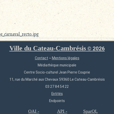
e_carnaval_recto.jpg
Ville du Cateau-Cambrésis
©
2026
Contact
~
Mentions légales
Médiathèque municipale
Centre Socio-culturel Jean Pierre Couprie
11, rue du Marché aux Chevaux 59360 Le Cateau-Cambrésis
03 27 84 54 22
Entités
Endpoints
OAI -
API -
SparQL