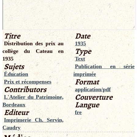
Titre
Date
Distribution des prix au
1935
Type
collège du Cateau en
1935
Text
Sujets
Publication en série
Éducation
imprimée
Format
Prix et récompenses
Contributors
application/pdf
Couverture
L'Atelier du Patrimoine,
Langue
Bordeaux
Editeur
fre
Imprimerie Ch. Servin,
Caudry