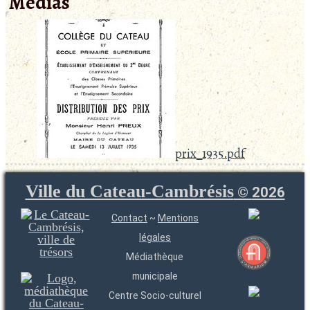
Médias
prix_1935.pdf
Ville du Cateau-Cambrésis
©
2026
Contact
~
Mentions
légales
Médiathèque
municipale
Centre Socio-culturel