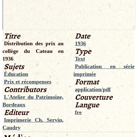
Titre
Date
Distribution des prix au
1936
Type
collège du Cateau en
1936
Text
Sujets
Publication en série
Éducation
imprimée
Format
Prix et récompenses
Contributors
application/pdf
Couverture
L'Atelier du Patrimoine,
Langue
Bordeaux
Editeur
fre
Imprimerie Ch. Servin,
Caudry