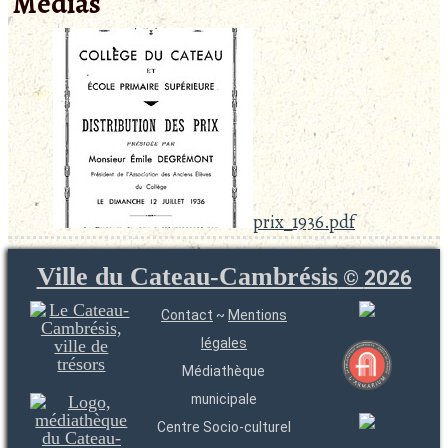
Médias
prix_1936.pdf
Ville du Cateau-Cambrésis
©
2026
Contact
~
Mentions
légales
Médiathèque
municipale
Centre Socio-culturel