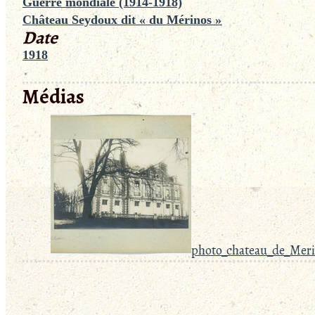
Guerre mondiale (1914-1918)
Château Seydoux dit « du Mérinos »
Date
1918
Médias
photo_chateau_de_Meri