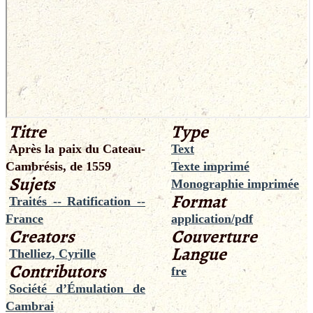
Titre
Type
Après la paix du Cateau-
Text
Cambrésis, de 1559
Texte imprimé
Sujets
Monographie imprimée
Format
Traités -- Ratification --
France
application/pdf
Creators
Couverture
Langue
Thelliez, Cyrille
Contributors
fre
Société d’Émulation de
Cambrai