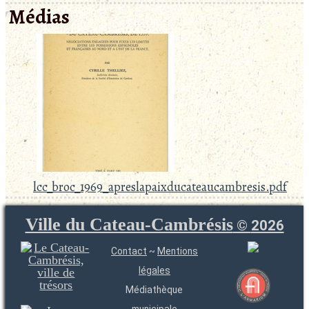
Médias
lcc_broc_1969_apreslapaixducateaucambresis.pdf
Ville du Cateau-Cambrésis
©
2026
Contact
~
Mentions
légales
Médiathèque