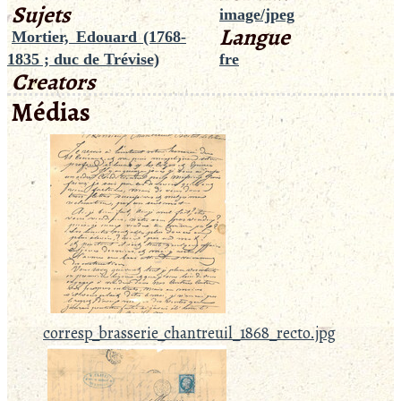
Sujets
image/jpeg
Langue
Mortier, Edouard (1768-
1835 ; duc de Trévise)
fre
Creators
Médias
corresp_brasserie_chantreuil_1868_recto.jpg