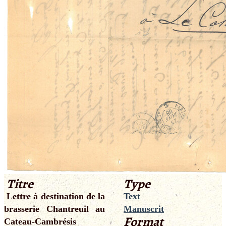
Titre
Type
Lettre à destination de la
Text
brasserie Chantreuil au
Manuscrit
Format
Cateau-Cambrésis