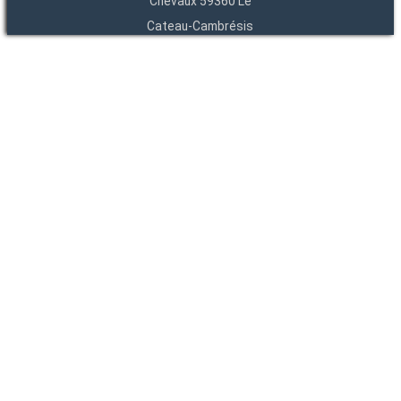
Chevaux 59360 Le
Cateau-Cambrésis
03 27 84 54 22
Entités
Endpoints
OAI
API
SparQL
-
-