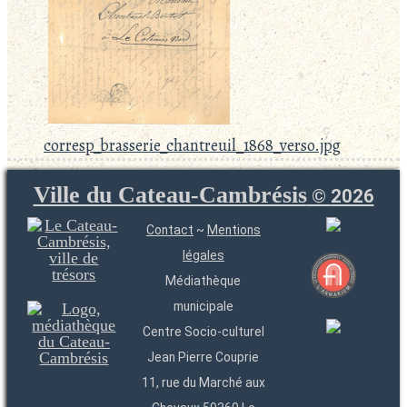
corresp_brasserie_chantreuil_1868_verso.jpg
Ville du Cateau-Cambrésis
©
2026
Contact
~
Mentions
légales
Médiathèque
municipale
Centre Socio-culturel
Jean Pierre Couprie
11, rue du Marché aux