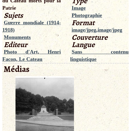
Type
du Cateau morts pour la
Patrie
Image
Sujets
Photographie
Format
Guerre mondiale (1914-
1918)
image/jpeg,image/jpeg
Couverture
Monuments
Editeur
Langue
Photo d'Art, Henri
Sans contenu
Facon, Le Cateau
linguistique
Médias