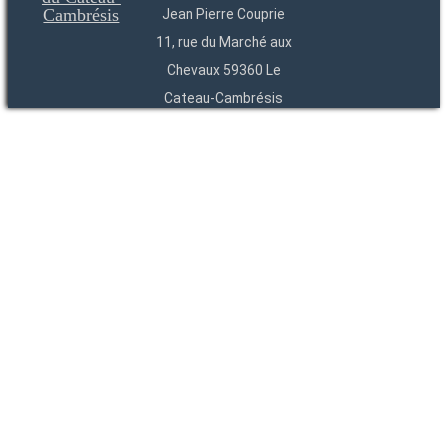
Jean Pierre Couprie
11, rue du Marché aux
Chevaux 59360 Le
Cateau-Cambrésis
03 27 84 54 22
Entités
Endpoints
OAI
API
SparQL
-
-