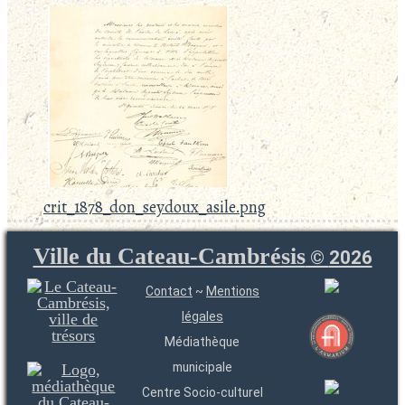
crit_1878_don_seydoux_asile.png
Ville du Cateau-Cambrésis
©
2026
Contact
~
Mentions
légales
Médiathèque
municipale
Centre Socio-culturel