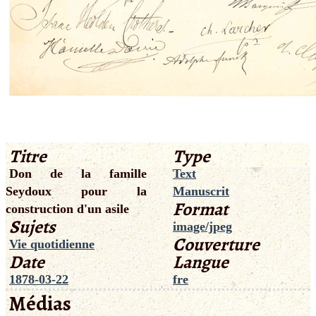
Titre
Type
Don de la famille
Text
Seydoux pour la
Manuscrit
Format
construction d'un asile
Sujets
image/jpeg
Couverture
Vie quotidienne
Date
Langue
1878-03-22
fre
Médias