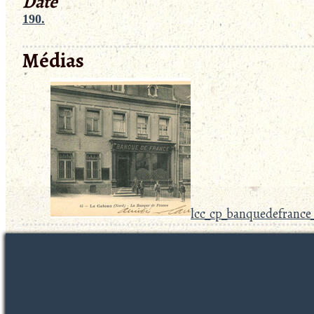
Date
190.
Médias
lcc_cp_banquedefrance