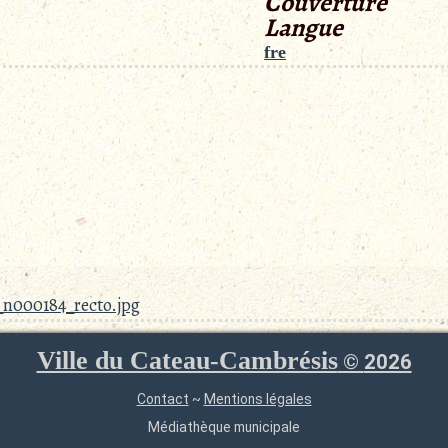
Couverture
Langue
fre
_n000184_recto.jpg
Ville du Cateau-Cambrésis
©
2026
Contact
~
Mentions légales
Médiathèque municipale