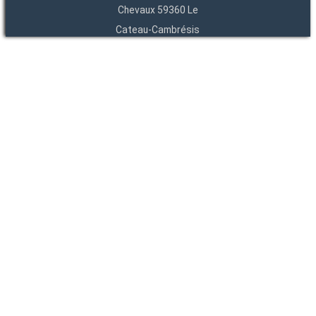
Chevaux 59360 Le
Cateau-Cambrésis
03 27 84 54 22
Entités
Endpoints
OAI
API
SparQL
-
-