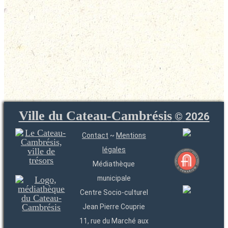
Ville du Cateau-Cambrésis
©
2026
Contact
~
Mentions
légales
Médiathèque
municipale
Centre Socio-culturel
Jean Pierre Couprie
11, rue du Marché aux