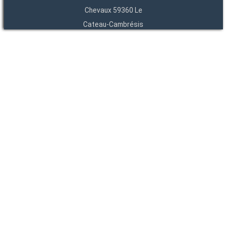
Chevaux 59360 Le
Cateau-Cambrésis
03 27 84 54 22
Entités
Endpoints
OAI
API
SparQL
-
-