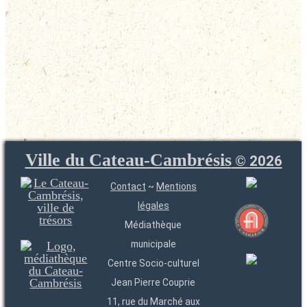
Ville du Cateau-Cambrésis
©
2026
Contact
~
Mentions
légales
Médiathèque
municipale
Centre Socio-culturel
Jean Pierre Couprie
11, rue du Marché aux