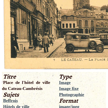
Titre
Type
Place de l'hôtel de ville
Image
du Cateau-Cambrésis
Image fixe
Sujets
Photographie
Format
Beffrois
Hôtels de ville
image/jpeg