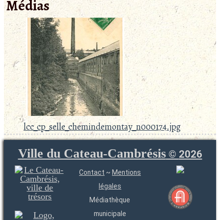
Médias
lcc_cp_selle_chemindemontay_n000174.jpg
Ville du Cateau-Cambrésis
©
2026
Contact
~
Mentions
légales
Médiathèque
municipale