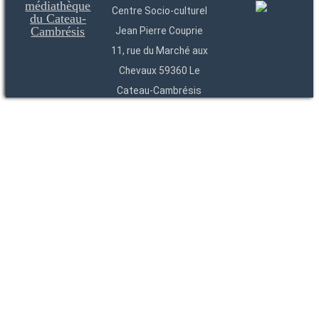
Centre Socio-culturel
Jean Pierre Couprie
11, rue du Marché aux
Chevaux 59360 Le
Cateau-Cambrésis
03 27 84 54 22
Entités
Endpoints
OAI
API
SparQL
-
-