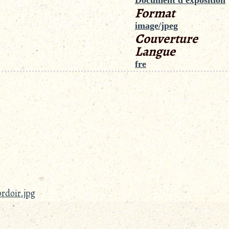
Format
image/jpeg
Couverture
Langue
fre
rdoir.jpg