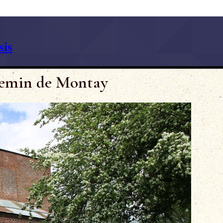
is
hemin de Montay