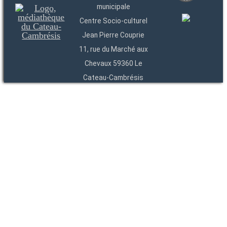
municipale
Centre Socio-culturel
Jean Pierre Couprie
11, rue du Marché aux
Chevaux 59360 Le
Cateau-Cambrésis
03 27 84 54 22
Entités
Endpoints
OAI
API
SparQL
-
-