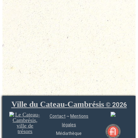
Ville du Cateau-Cambrésis
©
2026
Contact
~
Mentions
légales
Médiathèque