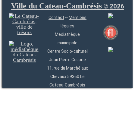
Ville du Cateau-Cambrésis
©
2026
Contact
~
Mentions
légales
Médiathèque
municipale
Centre Socio-culturel
Jean Pierre Couprie
11, rue du Marché aux
Chevaux 59360 Le
Cateau-Cambrésis
03 27 84 54 22
Entités
Endpoints
OAI
API
SparQL
-
-