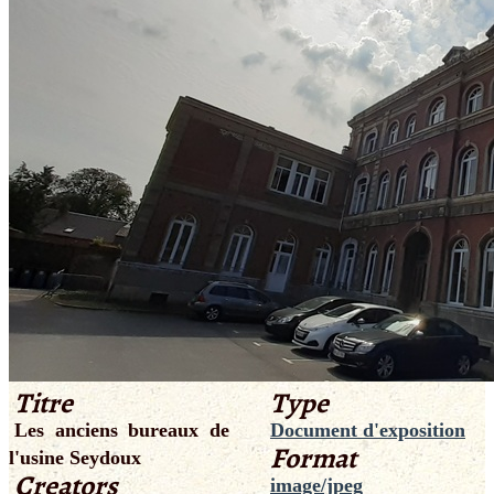
Titre
Type
Les anciens bureaux de
Document d'exposition
Format
l'usine Seydoux
Creators
image/jpeg