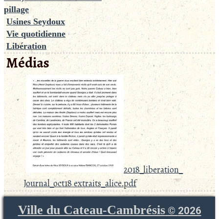
pillage
Usines Seydoux
Vie quotidienne
Libération
Médias
2018_liberation_
Journal_oct18 extraits_alice.pdf
Ville du Cateau-Cambrésis
©
2026