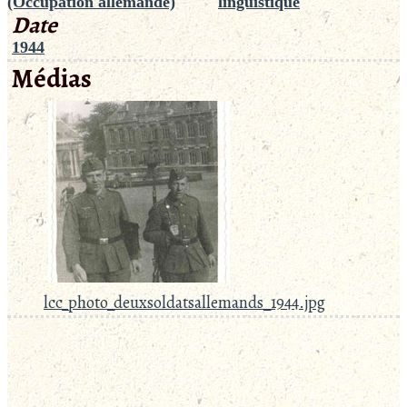
(Occupation allemande)
linguistique
Date
1944
Médias
lcc_photo_deuxsoldatsallemands_1944.jpg