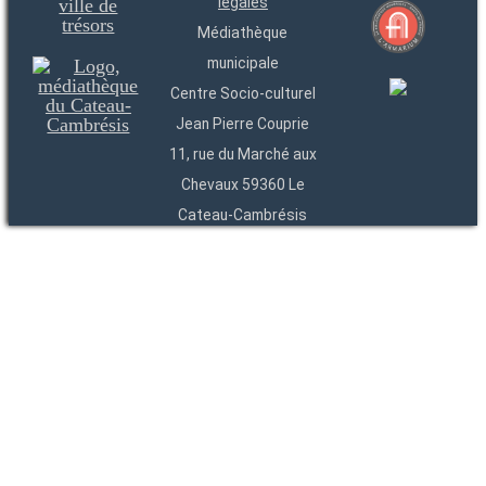
légales
Médiathèque
municipale
Centre Socio-culturel
Jean Pierre Couprie
11, rue du Marché aux
Chevaux 59360 Le
Cateau-Cambrésis
03 27 84 54 22
Entités
Endpoints
OAI
API
SparQL
-
-