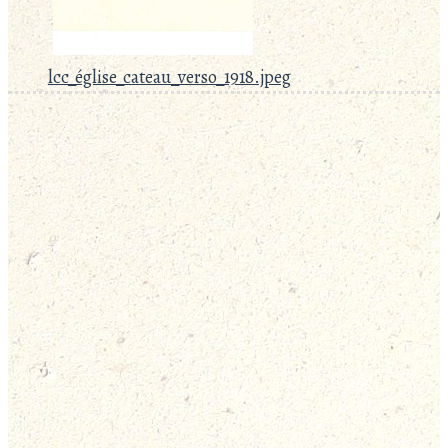
lcc_église_cateau_verso_1918.jpeg