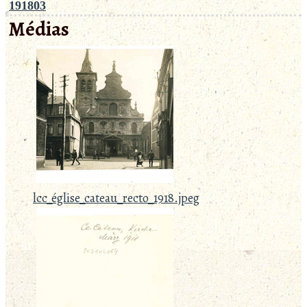
191803
Médias
lcc_église_cateau_recto_1918.jpeg