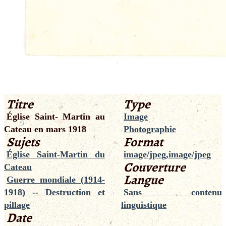
Titre
Type
Église Saint- Martin au
Image
Cateau en mars 1918
Photographie
Sujets
Format
Église Saint-Martin du
image/jpeg,image/jpeg
Couverture
Cateau
Langue
Guerre mondiale (1914-
1918) -- Destruction et
Sans contenu
pillage
linguistique
Date