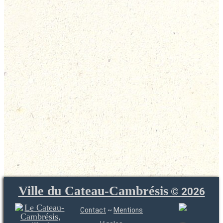
Ville du Cateau-Cambrésis
©
2026
Contact
~
Mentions