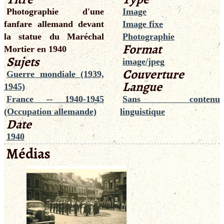
Photographie d'une
Image
fanfare allemand devant
Image fixe
la statue du Maréchal
Photographie
Format
Mortier en 1940
Sujets
image/jpeg
Couverture
Guerre mondiale (1939,
Langue
1945)
France -- 1940-1945
Sans contenu
(Occupation allemande)
linguistique
Date
1940
Médias