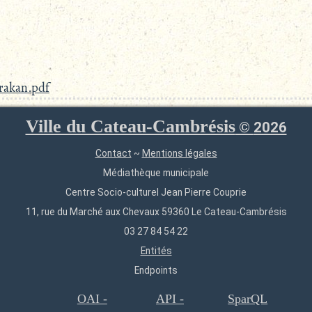
trakan.pdf
Ville du Cateau-Cambrésis
©
2026
Contact
~
Mentions légales
Médiathèque municipale
Centre Socio-culturel Jean Pierre Couprie
11, rue du Marché aux Chevaux 59360 Le Cateau-Cambrésis
03 27 84 54 22
Entités
Endpoints
OAI -
API -
SparQL