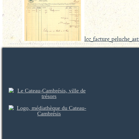
lcc_facture_peluche_as