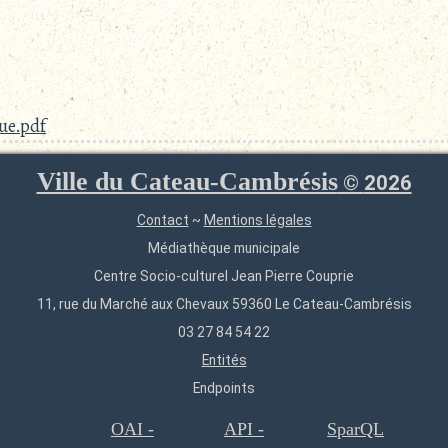
que.pdf
Ville du Cateau-Cambrésis
©
2026
Contact
~
Mentions légales
Médiathèque municipale
Centre Socio-culturel Jean Pierre Couprie
11, rue du Marché aux Chevaux 59360 Le Cateau-Cambrésis
03 27 84 54 22
Entités
Endpoints
OAI -
API -
SparQL