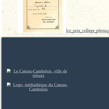
lcc_prix_college_physi