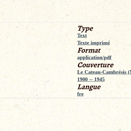
Type
Text
Texte imprimé
Format
application/pdf
Couverture
Le Cateau-Cambrésis (
1900 -- 1945
Langue
fre