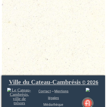
Ville du Cateau-Cambrésis
©
2026
Contact
~
Mentions
légales
Médiathèque