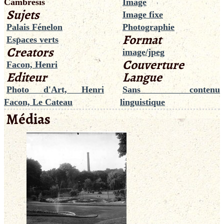
Cambrésis
Image
Sujets
Image fixe
Palais Fénelon
Photographie
Format
Espaces verts
Creators
image/jpeg
Couverture
Facon, Henri
Editeur
Langue
Photo d'Art, Henri
Sans contenu
Facon, Le Cateau
linguistique
Médias