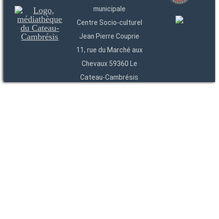
municipale
Centre Socio-culturel
Jean Pierre Couprie
11, rue du Marché aux
Chevaux 59360 Le
Cateau-Cambrésis
03 27 84 54 22
Entités
Endpoints
OAI
API
SparQL
-
-