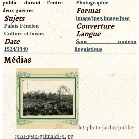
public durant l'entre-
Photographie
Format
deux guerres
Sujets
image/jpeg,image/jpeg
Couverture
Palais Fénelon
Langue
Culture et loisirs
Date
Sans contenu
1924/1940
linguistique
Médias
lct-photo-jardin-public-
1920-1940-grimaldi-9.jpg