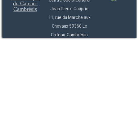
Centre Socio-culturel
Jean Pierre Couprie
11, rue du Marché aux
Chevaux 59360 Le
Cateau-Cambrésis
03 27 84 54 22
Entités
Endpoints
OAI
API
SparQL
-
-