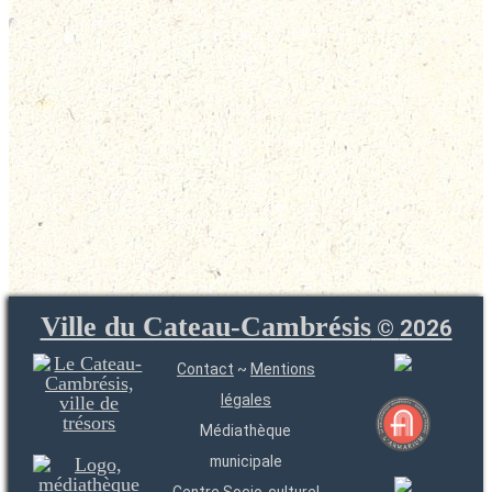
Ville du Cateau-Cambrésis
©
2026
Contact
~
Mentions
légales
Médiathèque
municipale