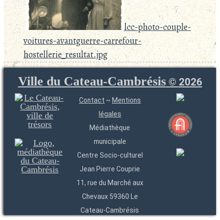
lcc-photo-couple-
voitures-avantguerre-carrefour-
hostellerie_resultat.jpg
Ville du Cateau-Cambrésis
©
2026
Contact
~
Mentions
légales
Médiathèque
municipale
Centre Socio-culturel
Jean Pierre Couprie
11, rue du Marché aux
Chevaux 59360 Le
Cateau-Cambrésis