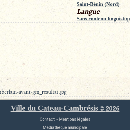
Saint-Bénin (Nord)
Langue
Sans contenu linguistiq
berlain-avant-gm_resultat.jpg
Ville du Cateau-Cambrésis
©
2026
Contact
~
Mentions légales
Médiathèque municipale