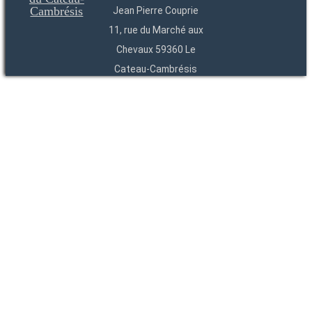
Jean Pierre Couprie
11, rue du Marché aux
Chevaux 59360 Le
Cateau-Cambrésis
03 27 84 54 22
Entités
Endpoints
OAI
API
SparQL
-
-