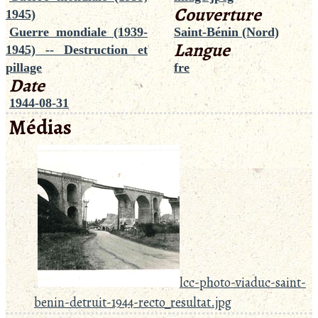
Couverture
1945)
Guerre mondiale (1939-
Saint-Bénin (Nord)
Langue
1945) -- Destruction et
pillage
fre
Date
1944-08-31
Médias
lcc-photo-viaduc-saint-
benin-detruit-1944-recto_resultat.jpg