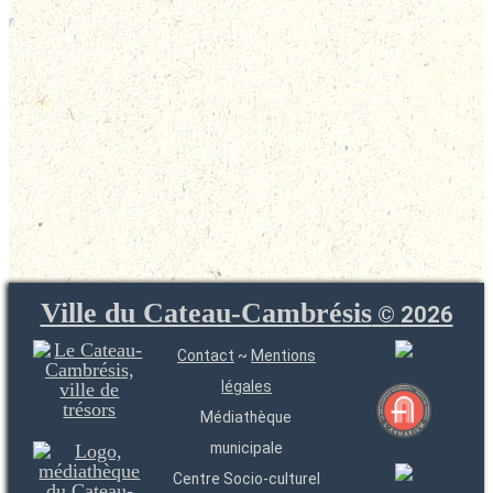
Ville du Cateau-Cambrésis
©
2026
Contact
~
Mentions
légales
Médiathèque
municipale
Centre Socio-culturel