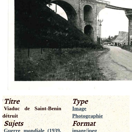
Titre
Type
Viaduc de Saint-Benin
Image
détruit
Photographie
Sujets
Format
Guerre mondiale (1939,
image/jpeg