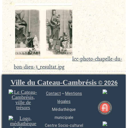
lcc-photo-chapelle-du-
bon-dieu-3_resultat.jpg
Ville du Cateau-Cambrésis
©
2026
Contact
~
Mentions
légales
Médiathèque
municipale
Centre Socio-culturel