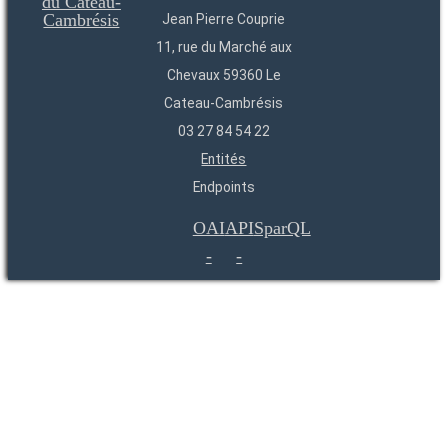
Jean Pierre Couprie
11, rue du Marché aux
Chevaux 59360 Le
Cateau-Cambrésis
03 27 84 54 22
Entités
Endpoints
OAI
API
SparQL
-
-