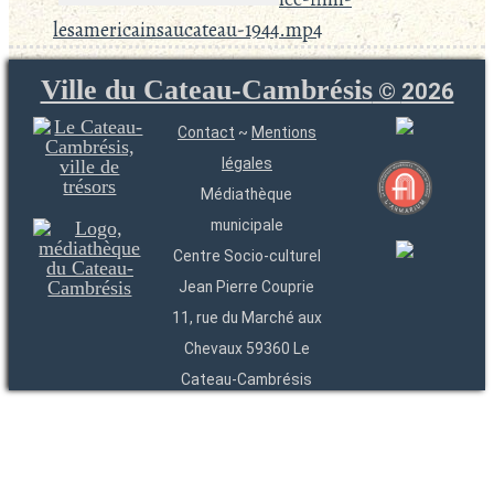
lesamericainsaucateau-1944.mp4
Ville du Cateau-Cambrésis
©
2026
Contact
~
Mentions
légales
Médiathèque
municipale
Centre Socio-culturel
Jean Pierre Couprie
11, rue du Marché aux
Chevaux 59360 Le
Cateau-Cambrésis
03 27 84 54 22
Entités
Endpoints