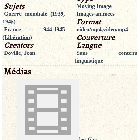
Sujets
Moving Image
Guerre mondiale (1939,
Images animées
Format
1945)
France -- 1944-1945
video/mp4,video/mp4
Couverture
(Libération)
Creators
Langue
Doville, Jean
Sans contenu
linguistique
Médias
lcc-film-