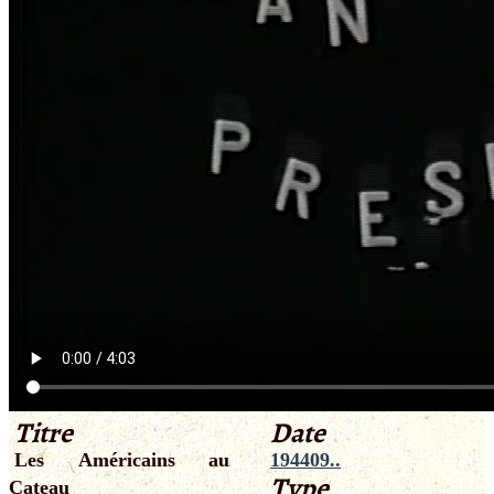
Titre
Date
Les Américains au
194409..
Type
Cateau