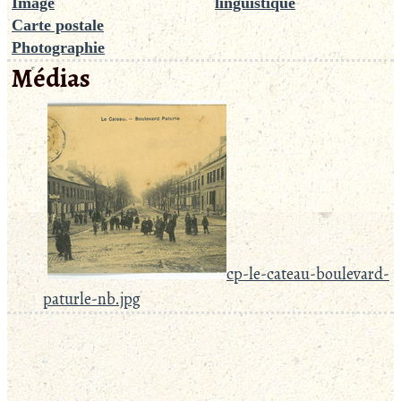
Image
linguistique
Carte postale
Photographie
Médias
cp-le-cateau-boulevard-
paturle-nb.jpg