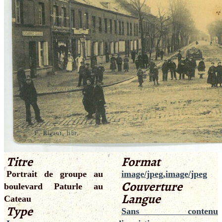
Titre
Format
Portrait de groupe au
image/jpeg,image/jpeg
Couverture
boulevard Paturle au
Langue
Cateau
Type
Sans contenu