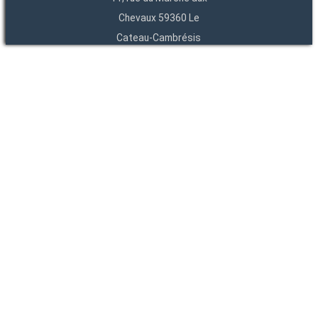
Chevaux 59360 Le
Cateau-Cambrésis
03 27 84 54 22
Entités
Endpoints
OAI
API
SparQL
-
-