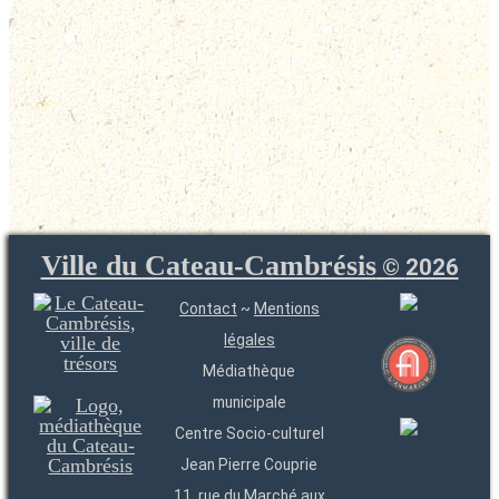
Ville du Cateau-Cambrésis
©
2026
Contact
~
Mentions
légales
Médiathèque
municipale
Centre Socio-culturel
Jean Pierre Couprie
11, rue du Marché aux