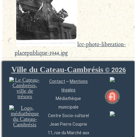
lcc-photo-liberation-
placepublique-1944.jpg
Ville du Cateau-Cambrésis
©
2026
Contact
~
Mentions
légales
Médiathèque
municipale
Centre Socio-culturel
Jean Pierre Couprie
11, rue du Marché aux