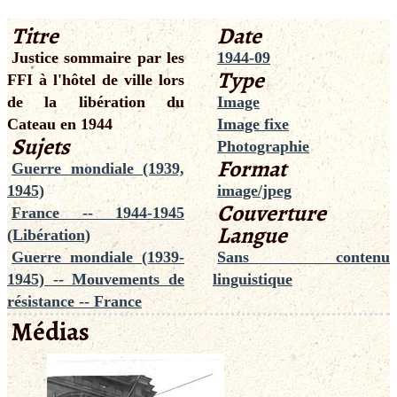
Titre
Date
Justice sommaire par les
1944-09
Type
FFI à l'hôtel de ville lors
de la libération du
Image
Cateau en 1944
Image fixe
Sujets
Photographie
Format
Guerre mondiale (1939,
1945)
image/jpeg
Couverture
France -- 1944-1945
Langue
(Libération)
Guerre mondiale (1939-
Sans contenu
1945) -- Mouvements de
linguistique
résistance -- France
Médias