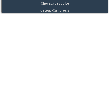
Chevaux 59360 Le
Cateau-Cambrésis
03 27 84 54 22
Entités
Endpoints
OAI
API
SparQL
-
-