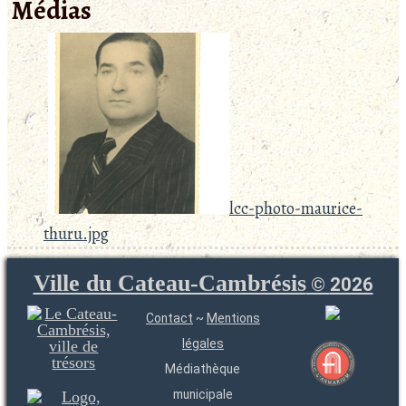
Médias
lcc-photo-maurice-
thuru.jpg
Ville du Cateau-Cambrésis
©
2026
Contact
~
Mentions
légales
Médiathèque
municipale