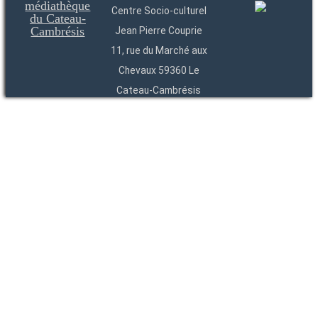
Centre Socio-culturel
Jean Pierre Couprie
11, rue du Marché aux
Chevaux 59360 Le
Cateau-Cambrésis
03 27 84 54 22
Entités
Endpoints
OAI
API
SparQL
-
-