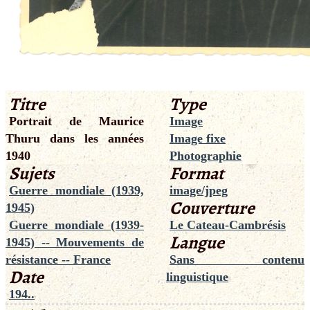
Titre
Type
Portrait de Maurice
Image
Thuru dans les années
Image fixe
1940
Photographie
Sujets
Format
Guerre mondiale (1939,
image/jpeg
Couverture
1945)
Guerre mondiale (1939-
Le Cateau-Cambrésis
Langue
1945) -- Mouvements de
résistance -- France
Sans contenu
Date
linguistique
194..