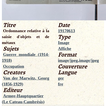
Titre
Date
Ordonnance relative à la
19170613
Type
saisie d'objets et de
métaux
Image
Sujets
Affiche
Format
Guerre mondiale (1914-
1918)
image/jpeg,image/jpeg
Couverture
Occupation
Creators
Langue
Von der Marwitz, Georg
ger
(1856-1929)
fre
Editeur
Armee-Hauptquartier
(Le Cateau-Cambrésis)