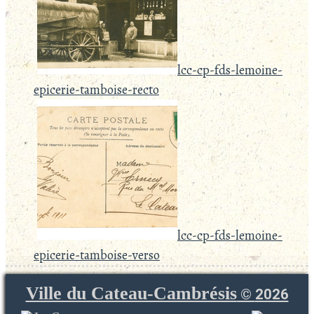
lcc-cp-fds-lemoine-
epicerie-tamboise-recto
lcc-cp-fds-lemoine-
epicerie-tamboise-verso
Ville du Cateau-Cambrésis
©
2026