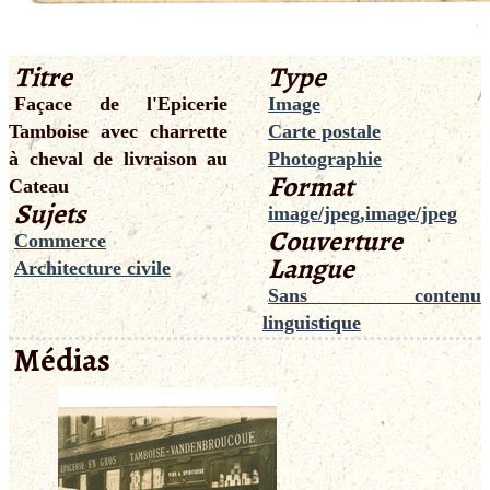
Titre
Type
Façace de l'Epicerie
Image
Tamboise avec charrette
Carte postale
à cheval de livraison au
Photographie
Format
Cateau
Sujets
image/jpeg,image/jpeg
Couverture
Commerce
Langue
Architecture civile
Sans contenu
linguistique
Médias