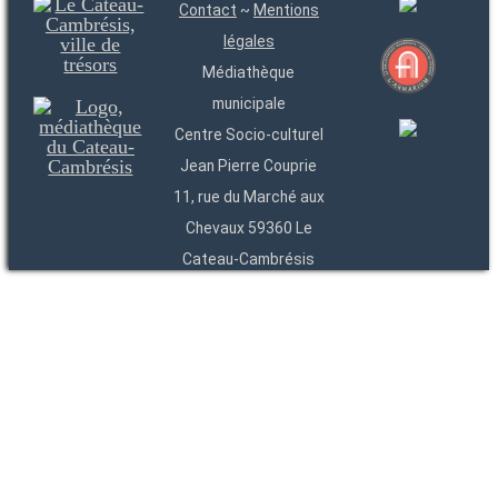
Contact
~
Mentions
légales
Médiathèque
municipale
Centre Socio-culturel
Jean Pierre Couprie
11, rue du Marché aux
Chevaux 59360 Le
Cateau-Cambrésis
03 27 84 54 22
Entités
Endpoints
OAI
API
SparQL
-
-