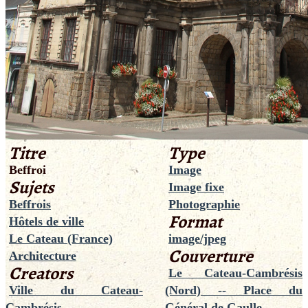
Titre
Type
Beffroi
Image
Sujets
Image fixe
Beffrois
Photographie
Format
Hôtels de ville
Le Cateau (France)
image/jpeg
Couverture
Architecture
Creators
Le Cateau-Cambrésis
Ville du Cateau-
(Nord) -- Place du
Cambrésis
Général de Gaulle