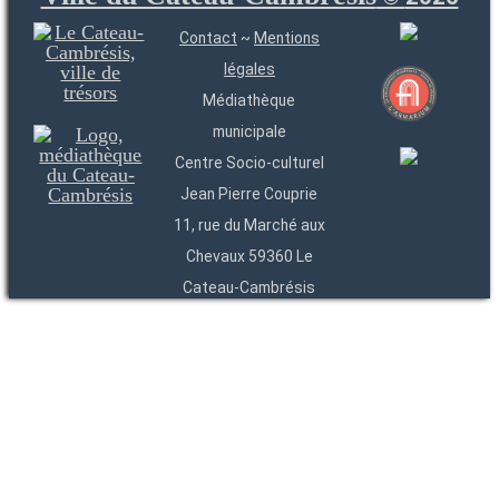
Contact
~
Mentions
légales
Médiathèque
municipale
Centre Socio-culturel
Jean Pierre Couprie
11, rue du Marché aux
Chevaux 59360 Le
Cateau-Cambrésis
03 27 84 54 22
Entités
Endpoints
OAI
API
SparQL
-
-