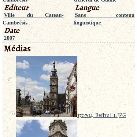
Editeur
Langue
Ville du Cateau-
Sans contenu
Cambrésis
linguistique
Date
2007
Médias
170704_Beffroi_1.JPG