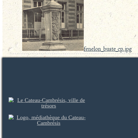
fenelon_buste_cp.jpg