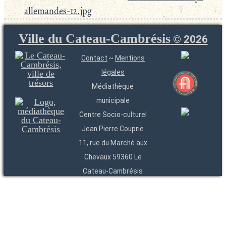
allemandes-12.jpg
Ville du Cateau-Cambrésis
©
2026
Contact
~
Mentions
légales
Médiathèque
municipale
Centre Socio-culturel
Jean Pierre Couprie
11, rue du Marché aux
Chevaux 59360 Le
Cateau-Cambrésis
03 27 84 54 22
Entités
Endpoints