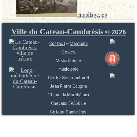
encollage.jpg
Ville du Cateau-Cambrésis
©
2026
Contact
~
Mentions
légales
Médiathèque
municipale
Centre Socio-culturel
Jean Pierre Couprie
11, rue du Marché aux
Chevaux 59360 Le
Cateau-Cambrésis
03 27 84 54 22
Entités