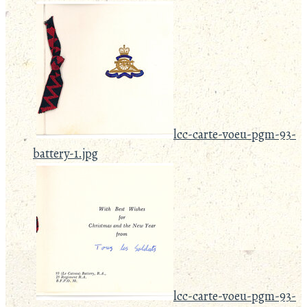
lcc-carte-voeu-pgm-93-
battery-1.jpg
lcc-carte-voeu-pgm-93-