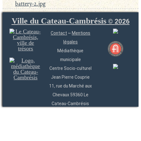
battery-2.jpg
Ville du Cateau-Cambrésis
©
2026
Contact
~
Mentions
légales
Médiathèque
municipale
Centre Socio-culturel
Jean Pierre Couprie
11, rue du Marché aux
Chevaux 59360 Le
Cateau-Cambrésis
03 27 84 54 22
Entités
Endpoints