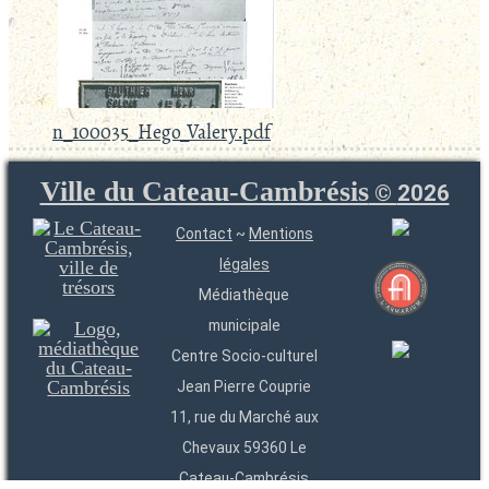
n_100035_Hego_Valery.pdf
Ville du Cateau-Cambrésis
©
2026
Contact
~
Mentions
légales
Médiathèque
municipale
Centre Socio-culturel
Jean Pierre Couprie
11, rue du Marché aux
Chevaux 59360 Le
Cateau-Cambrésis