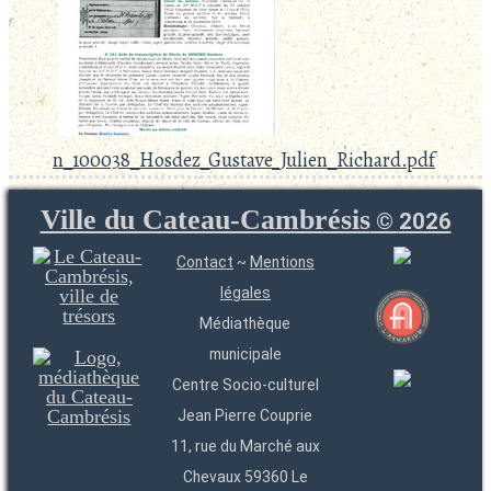
n_100038_Hosdez_Gustave_Julien_Richard.pdf
Ville du Cateau-Cambrésis
©
2026
Contact
~
Mentions
légales
Médiathèque
municipale
Centre Socio-culturel
Jean Pierre Couprie
11, rue du Marché aux
Chevaux 59360 Le