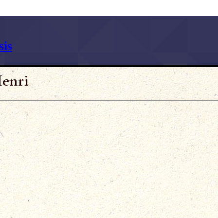
is
enri