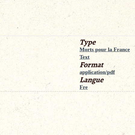
Type
Morts pour la France
Text
Format
application/pdf
Langue
Fre