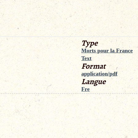
Type
Morts pour la France
Text
Format
application/pdf
Langue
Fre