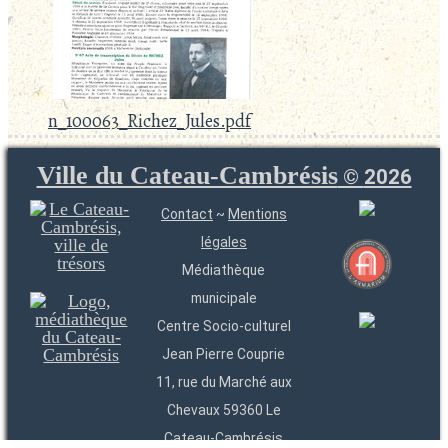
n_100063_Richez_Jules.pdf
Ville du Cateau-Cambrésis
©
2026
Contact
~
Mentions
légales
Médiathèque
municipale
Centre Socio-culturel
Jean Pierre Couprie
11, rue du Marché aux
Chevaux 59360 Le
Cateau-Cambrésis