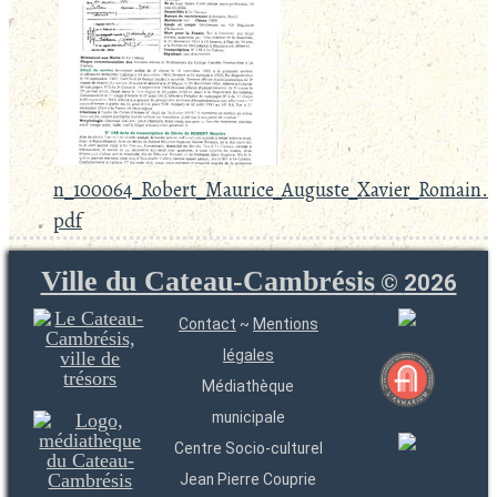
n_100064_Robert_Maurice_Auguste_Xavier_Romain.
pdf
Ville du Cateau-Cambrésis
©
2026
Contact
~
Mentions
légales
Médiathèque
municipale
Centre Socio-culturel
Jean Pierre Couprie