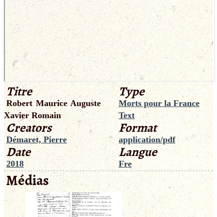
Titre
Type
Robert Maurice Auguste
Morts pour la France
Xavier Romain
Text
Creators
Format
Démaret, Pierre
application/pdf
Date
Langue
2018
Fre
Médias