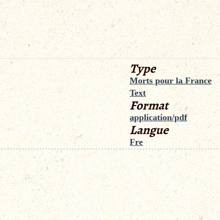
Type
Morts pour la France
Text
Format
application/pdf
Langue
Fre