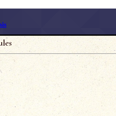
is
ules